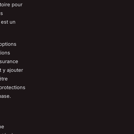
toire pour
es
 est un
 options
tions
ssurance
 y ajouter
être
protections
base.
ne