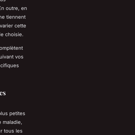
En outre, en
ne tiennent
arier cette
ie choisie.
complètent
uivant vos
cifiques
es
lus petites
e maladie,
r tous les