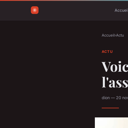
Accuei
Accueil
›
Actu
ACTU
Voic
l'as
dion — 20 no