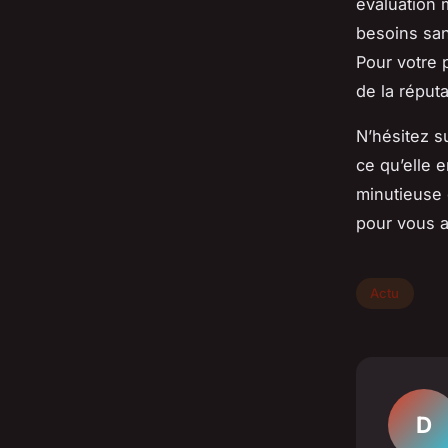
évaluation 
besoins sans
Pour votre p
de la réput
N’hésitez s
ce qu’elle 
minutieuse 
pour vous a
Actu
D