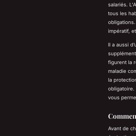
salariés. L
tous les ha
obligations.
impératif, e
Il a aussi d
supplémenta
figurent la
maladie com
la protectio
obligatoire
vous permet
Comment 
Avant de ch