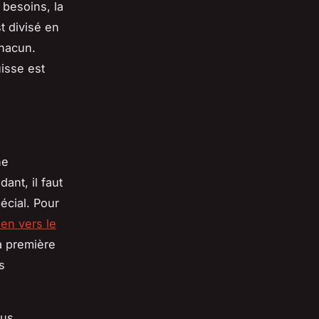
 besoins, la
t divisé en
chacun.
isse est
ne
ant, il faut
écial. Pour
lien vers le
La première
s
ous