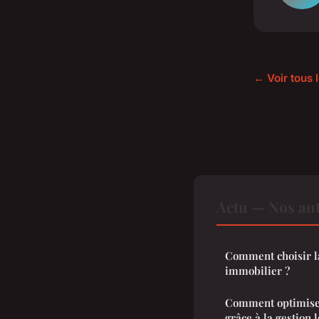
← Voir tous l
Actu — Nos aut
Comment choisir l
immobilier ?
Comment optimiser 
grâce à la gestion l