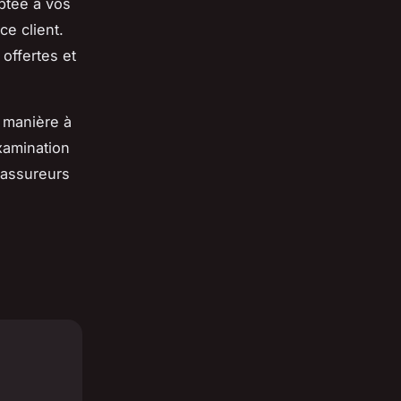
ptée à vos
ce client.
 offertes et
e manière à
xamination
 assureurs