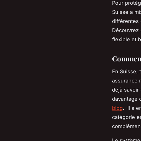
Pour protég
Suisse a mi
différentes
Découvrez d
flexible et 
Comment 
En Suisse, 
assurance m
déjà savoir
davantage d
blog
. Il a 
catégorie e
complémenta
Le système 