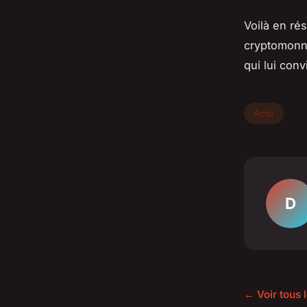
Voilà en ré
cryptomonna
qui lui conv
Actu
D
← Voir tous l