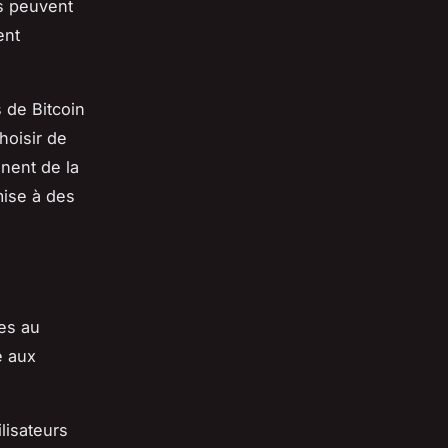
rs peuvent
ent
 de Bitcoin
hoisir de
nnent de la
mise à des
es au
é aux
ilisateurs