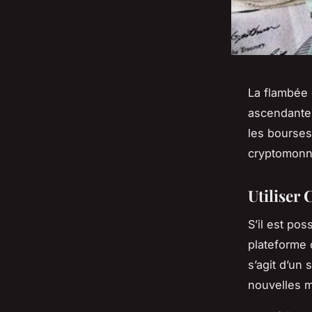
La flambée 
ascendante. 
les bourses
cryptomonna
Utiliser
S’il est po
plateform
s’agit d’un 
nouvelles m