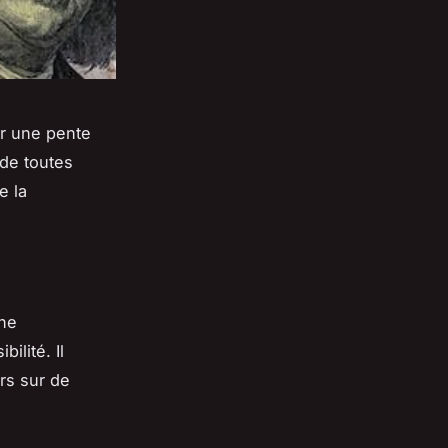
ur une pente
 de toutes
e la
une
ilité. Il
urs sur de