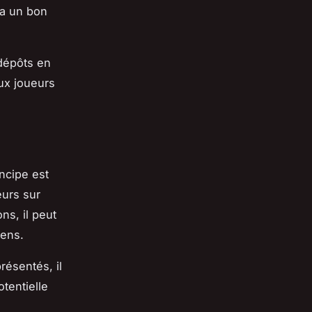
ra un bon
 dépôts en
aux joueurs
ncipe est
eurs sur
ns, il peut
kens.
résentés, il
tentielle