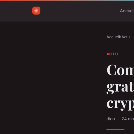
Accuei
Accueil
›
Actu
ACTU
Com
grat
cry
dion — 24 ma