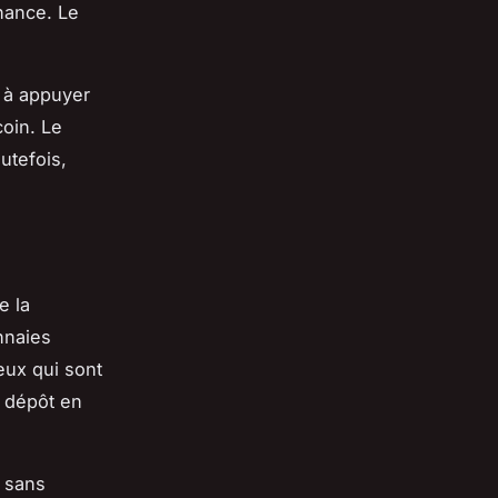
inance. Le
 à appuyer
coin. Le
utefois,
e la
nnaies
eux qui sont
s dépôt en
s sans