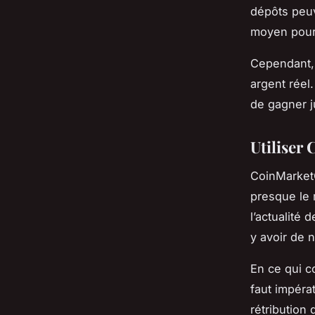
dépôts peuv
moyen pour
Cependant, 
argent réel.
de gagner 
Utiliser
CoinMarketC
presque le m
l’actualité
y avoir de 
En ce qui c
faut impéra
rétribution